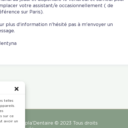
mplacer votre assistant/e occasionnellement ( de
éférence sur Paris).
ur plus d'information n'hésité pas à m'envoyer un
ssage.
lentyna
s telles
ppareils.
es
s sur ce
ut avoir un
Rempla’Dentaire © 2023 Tous droits