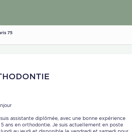
ris 75
RTHODONTIE
njour
 suis assistante diplômée, avec une bonne expérience
 5 ans en orthodontie. Je suis actuellement en poste
 lundi au jeudi et disponible le vendredi et samedi pour