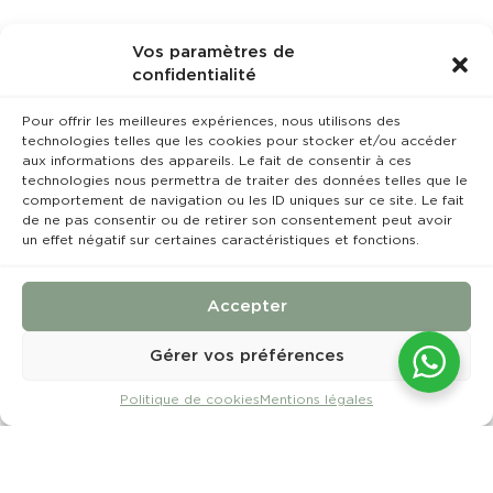
soit au niveau administratif ou logistique. Mon
sens de la communication et ma capacité à
travailler en équipe sont des atouts que je suis
Vos paramètres de
prête à mettre à votre service.
confidentialité
Je suis disponible rapidement pour un entretien
Pour offrir les meilleures expériences, nous utilisons des
et reste ouverte à toute proposition de
technologies telles que les cookies pour stocker et/ou accéder
collaboration. Je serais ravie de pouvoir échanger
aux informations des appareils. Le fait de consentir à ces
avec vous sur les besoins spécifiques de votre
technologies nous permettra de traiter des données telles que le
structure.
comportement de navigation ou les ID uniques sur ce site. Le fait
de ne pas consentir ou de retirer son consentement peut avoir
Je vous remercie par avance de l’attention
un effet négatif sur certaines caractéristiques et fonctions.
portée à ma candidature et vous prie d’agréer,
Madame, Monsieur, l’expression de mes
salutations distinguées
Accepter
Sarah Hassani
Gérer vos préférences
06.95.35.17.62
Politique de cookies
Mentions légales