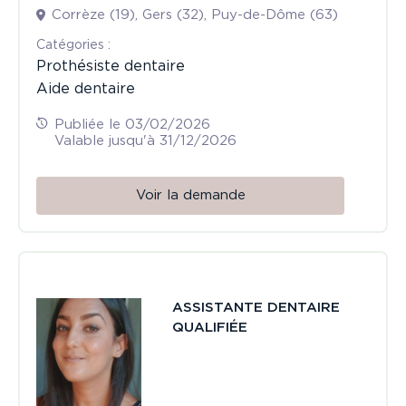
l'expérience en implantologie, n'hésitez pas à
Corrèze (19), Gers (32), Puy-de-Dôme (63)
m'appeler si vous avez besoin d'un remplacement
dans le 13
Сatégories :
Prothésiste dentaire
Merci
Aide dentaire
Publiée le 03/02/2026
Valable jusqu'à 31/12/2026
Voir la demande
ASSISTANTE DENTAIRE
QUALIFIÉE