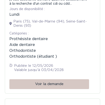
à la recherche d'un contrat cdi ou cdd
,remplacement.
Jours de disponibilité :
Lundi
Je suis disponible en juin.
Paris (75), Val-de-Marne (94), Seine-Saint-
Pour toute question veuillez bien me contacter.
Denis (93)
Cordialement !
Сatégories :
Prothésiste dentaire
Aide dentaire
Orthodontiste
Orthodontiste (étudiant )
Publiée le 12/05/2026
Valable jusqu'à 03/04/2028
Voir la demande