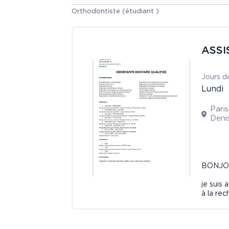
Orthodontiste (étudiant )
ASSI
Jours de
Lundi
Paris
Deni
BONJ
je suis 
à la rec
,rempl
Je suis 