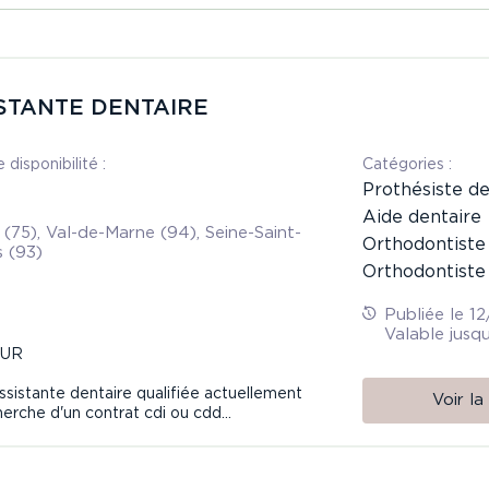
STANTE DENTAIRE
 disponibilité :
Сatégories :
Prothésiste de
Aide dentaire
 (75), Val-de-Marne (94), Seine-Saint-
Orthodontiste
s (93)
Orthodontiste 
Publiée le 1
Valable jus
OUR
assistante dentaire qualifiée actuellement
Voir l
herche d'un contrat cdi ou cdd
acement.
disponible en juin.