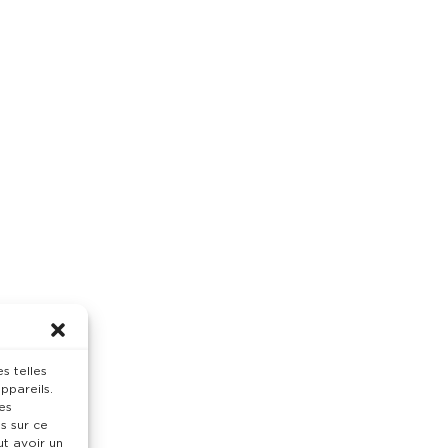
ute question veuillez bien me contacter.
ement !
s telles
ppareils.
es
s sur ce
ut avoir un