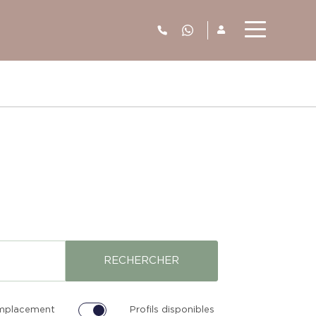
06.52.63.77.73
RECHERCHER
emplacement
Profils disponibles