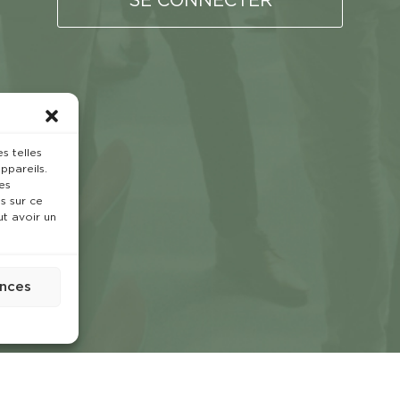
s telles
ppareils.
es
s sur ce
ut avoir un
ences