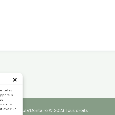
s telles
ppareils.
es
s sur ce
ut avoir un
Rempla’Dentaire © 2023 Tous droits