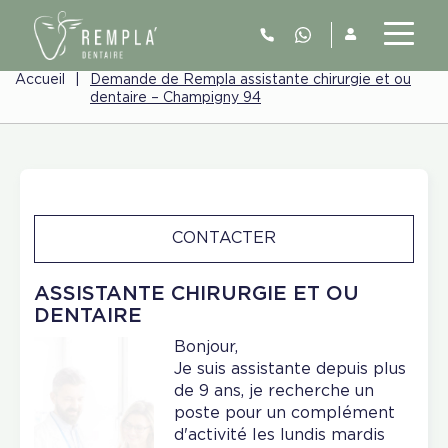
Accueil
|
Demande de Rempla assistante chirurgie et ou
dentaire – Champigny 94
CONTACTER
ASSISTANTE CHIRURGIE ET OU
DENTAIRE
Bonjour,
Je suis assistante depuis plus
de 9 ans, je recherche un
poste pour un complément
d'activité les lundis mardis