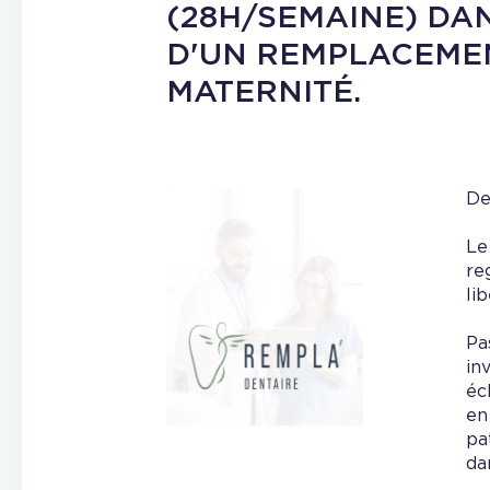
(28H/SEMAINE) DA
D'UN REMPLACEME
MATERNITÉ.
De
Le
re
li
Pa
in
éc
en
pa
da