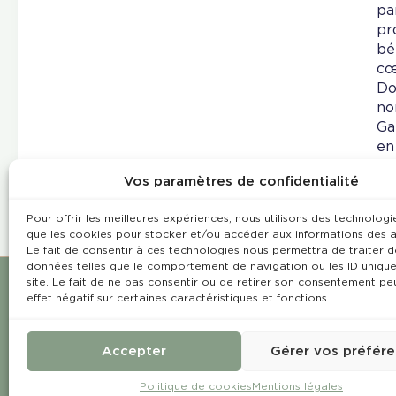
pa
pr
bé
cœ
Do
no
Ga
en
Vos paramètres de confidentialité
Pour offrir les meilleures expériences, nous utilisons des technologie
que les cookies pour stocker et/ou accéder aux informations des a
Le fait de consentir à ces technologies nous permettra de traiter d
données telles que le comportement de navigation ou les ID unique
site. Le fait de ne pas consentir ou de retirer son consentement pe
effet négatif sur certaines caractéristiques et fonctions.
Accepter
Gérer vos préfér
Politique de cookies
Mentions légales