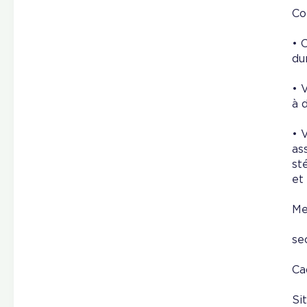
Co
• 
du
• 
à 
• 
as
st
et
Me
se
Ca
Si