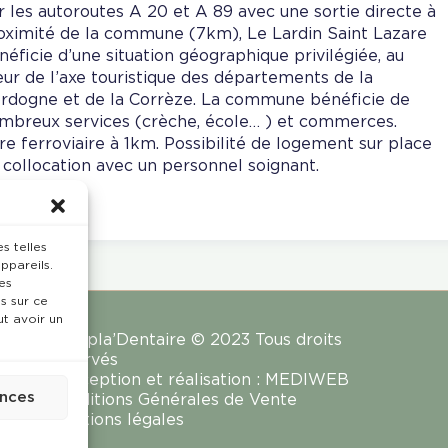
r les autoroutes A 20 et A 89 avec une sortie directe à
oximité de la commune (7km), Le Lardin Saint Lazare
néficie d’une situation géographique privilégiée, au
ur de l’axe touristique des départements de la
rdogne et de la Corrèze. La commune bénéficie de
mbreux services (crèche, école… ) et commerces.
re ferroviaire à 1km. Possibilité de logement sur place
 collocation avec un personnel soignant.
s telles
ppareils.
es
s sur ce
ut avoir un
Rempla’Dentaire © 2023 Tous droits
réservés
Conception et réalisation :
MEDIWEB
ences
Conditions Générales de Vente
Mentions légales