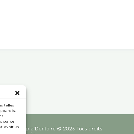
s telles
ppareils.
es
s sur ce
ut avoir un
Rempla’Dentaire © 2023 Tous droits