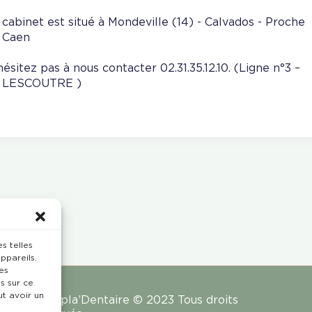
 cabinet est situé à Mondeville (14) - Calvados - Proche
 Caen
hésitez pas à nous contacter 02.31.35.12.10. (Ligne n°3 –
 LESCOUTRE )
s telles
ppareils.
es
s sur ce
ut avoir un
Rempla’Dentaire © 2023 Tous droits