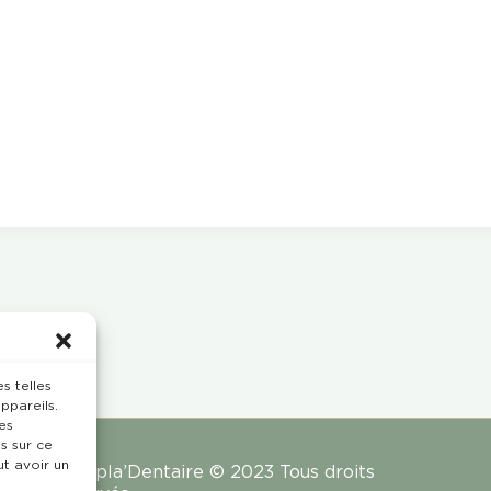
s telles
ppareils.
es
s sur ce
ut avoir un
Rempla’Dentaire © 2023 Tous droits