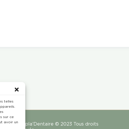
s telles
ppareils.
es
s sur ce
ut avoir un
Rempla’Dentaire © 2023 Tous droits