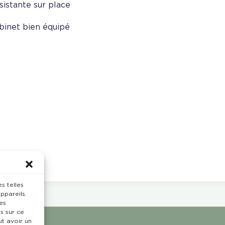
sistante sur place
binet bien équipé
s telles
ppareils.
es
s sur ce
ut avoir un