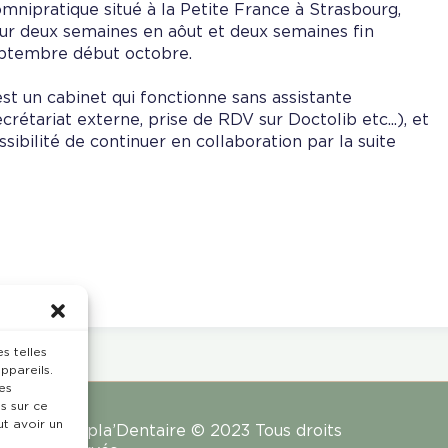
omnipratique situé à la Petite France à Strasbourg,
ur deux semaines en aôut et deux semaines fin
ptembre début octobre.
est un cabinet qui fonctionne sans assistante
ecrétariat externe, prise de RDV sur Doctolib etc...), et
ssibilité de continuer en collaboration par la suite
s telles
ppareils.
es
s sur ce
ut avoir un
Rempla’Dentaire © 2023 Tous droits