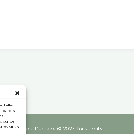
s telles
ppareils.
es
s sur ce
ut avoir un
Rempla’Dentaire © 2023 Tous droits