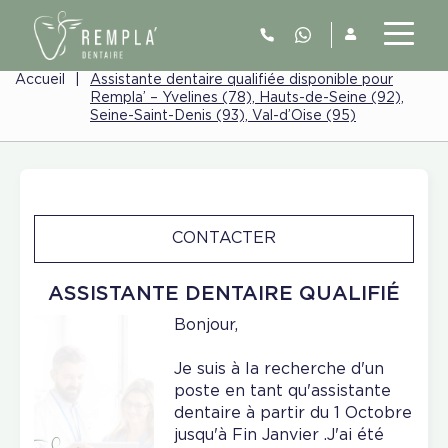
Accueil
|
Assistante dentaire qualifiée disponible pour
Rempla’ – Yvelines (78), Hauts-de-Seine (92),
Seine-Saint-Denis (93), Val-d’Oise (95)
CONTACTER
ASSISTANTE DENTAIRE QUALIFIÉ
Bonjour,
Je suis à la recherche d'un
poste en tant qu'assistante
dentaire à partir du 1 Octobre
jusqu'à Fin Janvier .J'ai été