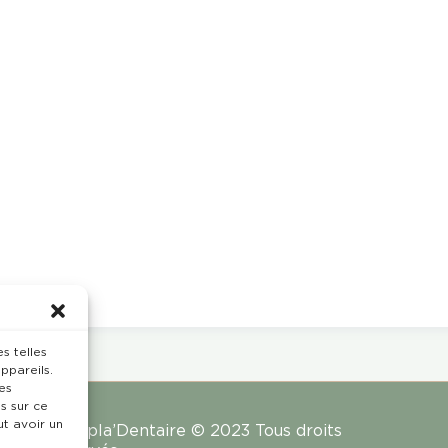
s telles
ppareils.
es
s sur ce
ut avoir un
Rempla’Dentaire © 2023 Tous droits