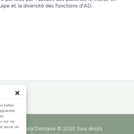
uipe et la diversité des fonctions d'AD.
s telles
ppareils.
es
s sur ce
ut avoir un
Rempla’Dentaire © 2023 Tous droits