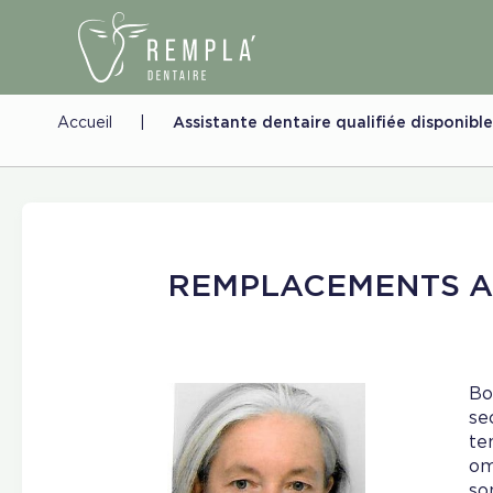
Accueil
|
Assistante dentaire qualifiée disponib
REMPLACEMENTS A
Bo
se
te
om
so