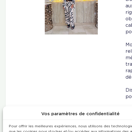
au
ri
ob
ca
po
Mo
re
mé
tr
ra
dé
Di
po
Vos paramètres de confidentialité
Pour offrir les meilleures expériences, nous utilisons des technologie
que les cookies pour stocker et/ou accéder aux informations des a