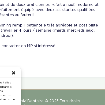
binet de deux praticiennes, refait à neuf, moderne et
rfaitement équipé, avec deux assistantes qualifiées
ésentes au fauteuil.
anning rempli, patientèle très agréable et possibilité
 travailler 4 jours / semaine (mardi, mercredi, jeudi,
ndredi).
 contacter en MP si intéressé.
s telles
ppareils.
es
s sur ce
ut avoir un
Rempla’Dentaire © 2023 Tous droits