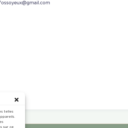
.fossoyeux@gmail.com
s telles
ppareils.
es
s sur ce