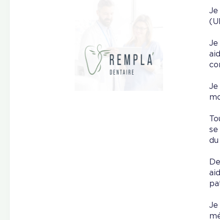
Je
(U
Je
ai
co
Je
mo
To
se
du
De
ai
pat
Je
mé