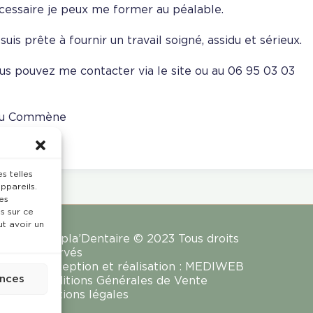
cessaire je peux me former au péalable.
 suis prête à fournir un travail soigné, assidu et sérieux.
us pouvez me contacter via le site ou au 06 95 03 03
u Commène
s telles
ppareils.
es
s sur ce
ut avoir un
Rempla’Dentaire © 2023 Tous droits
réservés
Conception et réalisation :
MEDIWEB
ences
Conditions Générales de Vente
Mentions légales