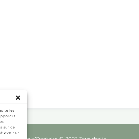
s telles
ppareils.
es
s sur ce
ut avoir un