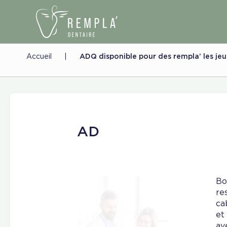
Accueil
|
ADQ disponible pour des rempla’ les jeu
AD
Bo
re
ca
et
av