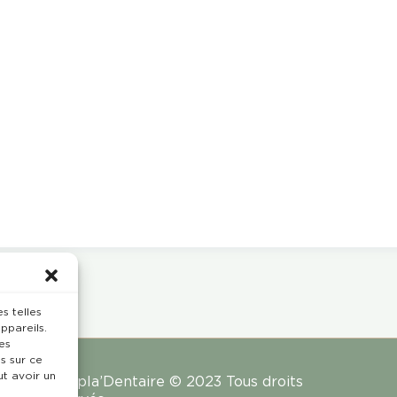
s telles
ppareils.
es
s sur ce
ut avoir un
Rempla’Dentaire © 2023 Tous droits