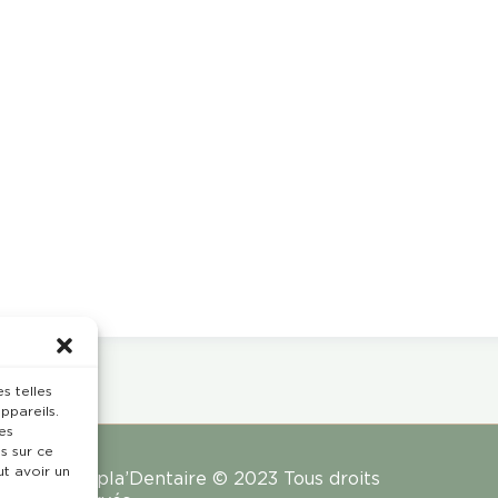
s telles
ppareils.
es
s sur ce
ut avoir un
Rempla’Dentaire © 2023 Tous droits