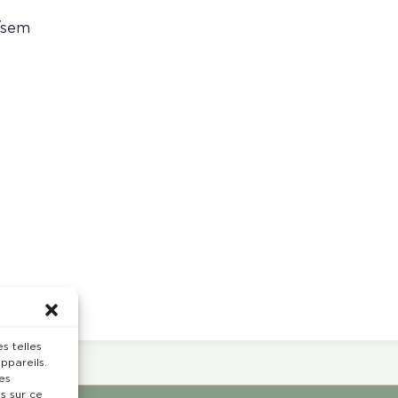
/sem
s telles
ppareils.
es
s sur ce