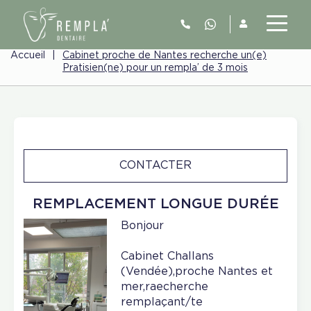
Accueil
|
Cabinet proche de Nantes recherche un(e)
Pratisien(ne) pour un rempla’ de 3 mois
CONTACTER
REMPLACEMENT LONGUE DURÉE
Bonjour
Cabinet Challans
(Vendée),proche Nantes et
mer,raecherche
remplaçant/te