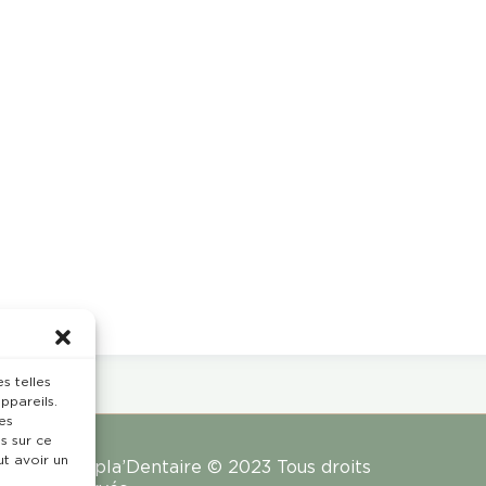
s telles
ppareils.
es
s sur ce
ut avoir un
Rempla’Dentaire © 2023 Tous droits