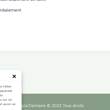
rdialement
s telles
ppareils.
es
s sur ce
ut avoir un
Rempla’Dentaire © 2023 Tous droits