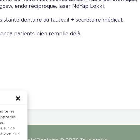
gosw, endo réciproque, laser NdYap Lokki.
sistante dentaire au fauteuil + secrétaire médical.
enda patients bien remplie déjà.
s telles
ppareils.
es
s sur ce
ut avoir un