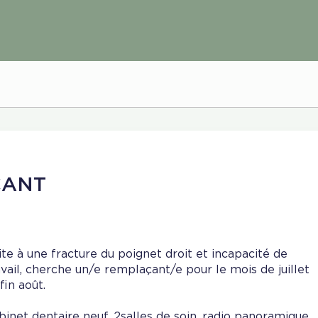
ÇANT
ite à une fracture du poignet droit et incapacité de
avail, cherche un/e remplaçant/e pour le mois de juillet
fin août.
binet dentaire neuf, 2salles de soin, radio panoramique,