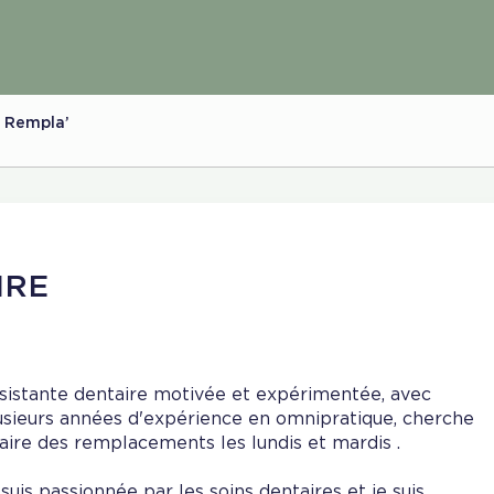
s Rempla’
IRE
sistante dentaire motivée et expérimentée, avec
usieurs années d'expérience en omnipratique, cherche
faire des remplacements les lundis et mardis .
 suis passionnée par les soins dentaires et je suis