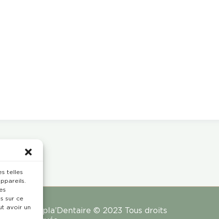
s telles
ppareils.
es
s sur ce
ut avoir un
Rempla’Dentaire © 2023 Tous droits