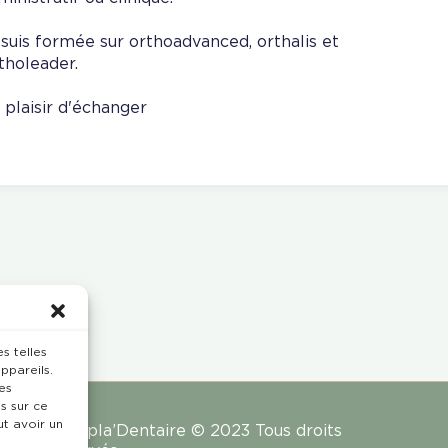
 suis formée sur orthoadvanced, orthalis et
tholeader.
 plaisir d'échanger
s telles
ppareils.
es
s sur ce
ut avoir un
Rempla’Dentaire © 2023 Tous droits