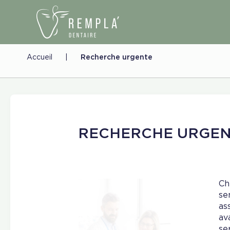
Accueil
|
Recherche urgente
RECHERCHE URGE
Ch
se
as
av
se