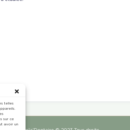
s telles
ppareils.
es
s sur ce
ut avoir un