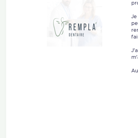
pr
Je
pe
re
fa
J'
m'
Au