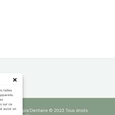
s telles
ppareils.
es
s sur ce
ut avoir un
Rempla’Dentaire © 2023 Tous droits