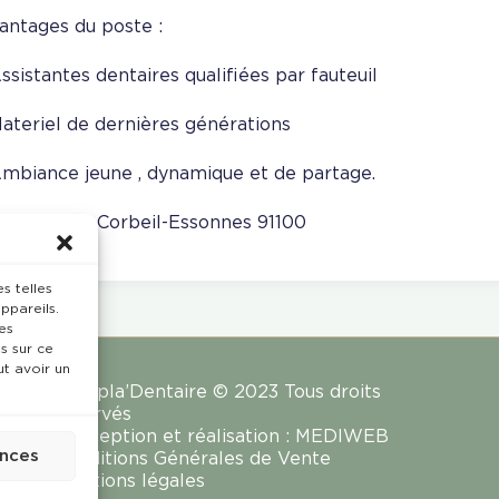
antages du poste :
Assistantes dentaires qualifiées par fauteuil
Materiel de dernières générations
Ambiance jeune , dynamique et de partage.
calisation : Corbeil-Essonnes 91100
s telles
ppareils.
es
s sur ce
ut avoir un
Rempla’Dentaire © 2023 Tous droits
réservés
Conception et réalisation :
MEDIWEB
ences
Conditions Générales de Vente
Mentions légales