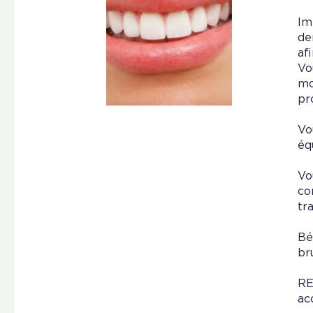
Im
de
af
Vo
mo
pr
Vo
éq
Vo
co
tr
Bé
br
RE
ac