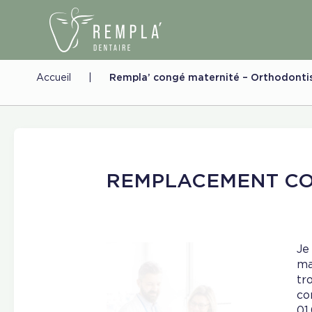
Accueil
|
Rempla’ congé maternité – Orthodonti
REMPLACEMENT CO
Je
ma
tr
co
01