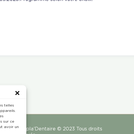
s telles
ppareils.
es
s sur ce
ut avoir un
Rempla’Dentaire © 2023 Tous droits