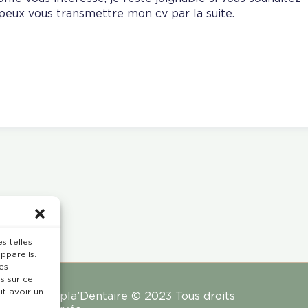
 peux vous transmettre mon cv par la suite.
s telles
ppareils.
es
s sur ce
ut avoir un
Rempla’Dentaire © 2023 Tous droits