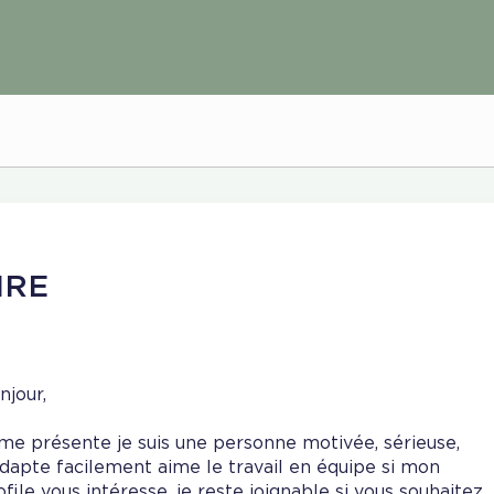
IRE
njour,
 me présente je suis une personne motivée, sérieuse,
adapte facilement aime le travail en équipe si mon
ofile vous intéresse, je reste joignable si vous souhaitez