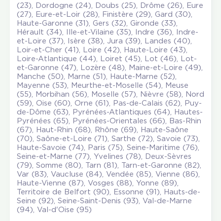
(23), Dordogne (24), Doubs (25), Drôme (26), Eure
(27), Eure-et-Loir (28), Finistère (29), Gard (30),
Haute-Garonne (31), Gers (32), Gironde (33),
Hérault (34), Ille-et-Vilaine (35), Indre (36), Indre-
et-Loire (37), Isère (38), Jura (39), Landes (40),
Loir-et-Cher (41), Loire (42), Haute-Loire (43),
Loire-Atlantique (44), Loiret (45), Lot (46), Lot-
et-Garonne (47), Lozère (48), Maine-et-Loire (49),
Manche (50), Marne (51), Haute-Marne (52),
Mayenne (53), Meurthe-et-Moselle (54), Meuse
(55), Morbihan (56), Moselle (57), Nièvre (58), Nord
(59), Oise (60), Orne (61), Pas-de-Calais (62), Puy-
de-Dôme (63), Pyrénées-Atlantiques (64), Hautes-
Pyrénées (65), Pyrénées-Orientales (66), Bas-Rhin
(67), Haut-Rhin (68), Rhône (69), Haute-Saône
(70), Saône-et-Loire (71), Sarthe (72), Savoie (73),
Haute-Savoie (74), Paris (75), Seine-Maritime (76),
Seine-et-Marne (77), Yvelines (78), Deux-Sèvres
(79), Somme (80), Tarn (81), Tarn-et-Garonne (82),
Var (83), Vaucluse (84), Vendée (85), Vienne (86),
Haute-Vienne (87), Vosges (88), Yonne (89),
Territoire de Belfort (90), Essonne (91), Hauts-de-
Seine (92), Seine-Saint-Denis (93), Val-de-Marne
(94), Val-d'Oise (95)