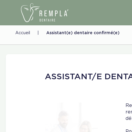
Accueil
|
Assistant(e) dentaire confirmé(e)
ASSISTANT/E DENT
Re
re
dé
Po