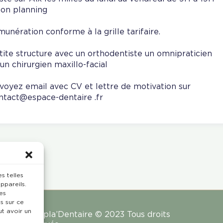
lon planning
munération conforme à la grille tarifaire.
tite structure avec un orthodentiste un omnipraticien
 un chirurgien maxillo-facial
voyez email avec CV et lettre de motivation sur
ntact@espace-dentaire .fr
s telles
ppareils.
es
s sur ce
ut avoir un
Rempla’Dentaire © 2023 Tous droits