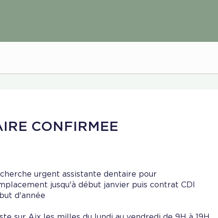
AIRE CONFIRMEE
cherche urgent assistante dentaire pour
mplacement jusqu'à début janvier puis contrat CDI
but d'année
ste sur Aix les milles du lundi au vendredi de 9H à 19H