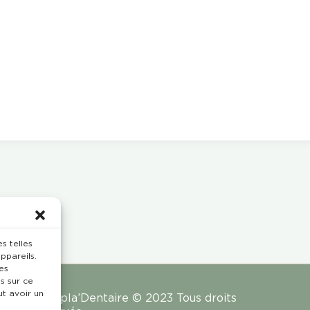
s telles
ppareils.
es
s sur ce
ut avoir un
Rempla’Dentaire © 2023 Tous droits