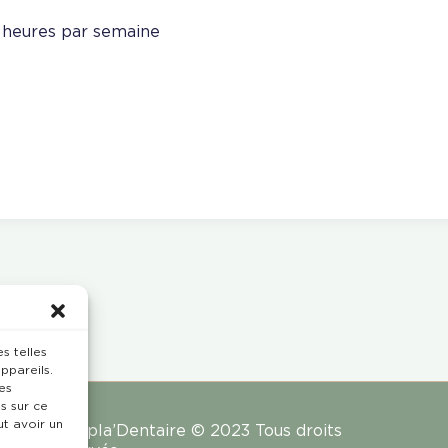
 heures par semaine
s telles
ppareils.
es
s sur ce
ut avoir un
Rempla’Dentaire © 2023 Tous droits