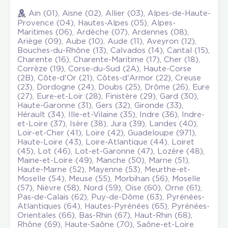
Ain (01), Aisne (02), Allier (03), Alpes-de-Haute-
Provence (04), Hautes-Alpes (05), Alpes-
Maritimes (06), Ardèche (07), Ardennes (08),
Ariège (09), Aube (10), Aude (11), Aveyron (12),
Bouches-du-Rhône (13), Calvados (14), Cantal (15),
Charente (16), Charente-Maritime (17), Cher (18),
Corrèze (19), Corse-du-Sud (2A), Haute-Corse
(2B), Côte-d'Or (21), Côtes-d'Armor (22), Creuse
(23), Dordogne (24), Doubs (25), Drôme (26), Eure
(27), Eure-et-Loir (28), Finistère (29), Gard (30),
Haute-Garonne (31), Gers (32), Gironde (33),
Hérault (34), Ille-et-Vilaine (35), Indre (36), Indre-
et-Loire (37), Isère (38), Jura (39), Landes (40),
Loir-et-Cher (41), Loire (42), Guadeloupe (971),
Haute-Loire (43), Loire-Atlantique (44), Loiret
(45), Lot (46), Lot-et-Garonne (47), Lozère (48),
Maine-et-Loire (49), Manche (50), Marne (51),
Haute-Marne (52), Mayenne (53), Meurthe-et-
Moselle (54), Meuse (55), Morbihan (56), Moselle
(57), Nièvre (58), Nord (59), Oise (60), Orne (61),
Pas-de-Calais (62), Puy-de-Dôme (63), Pyrénées-
Atlantiques (64), Hautes-Pyrénées (65), Pyrénées-
Orientales (66), Bas-Rhin (67), Haut-Rhin (68),
Rhône (69), Haute-Saône (70), Saône-et-Loire